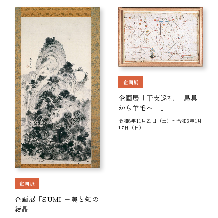
企画展
企画展「干支巡礼 －馬具
から羊毛へ－」
令和8年11月21日（土）～令和9年1月
17日（日）
企画展
企画展「SUMI －美と知の
結晶－」