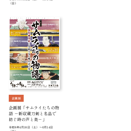
（日）
企画展
企画展「サムライたちの物
語 －新収蔵刀剣と名品で
紡ぐ時の声と美－」
令和8年4月18日（土）～6月14日