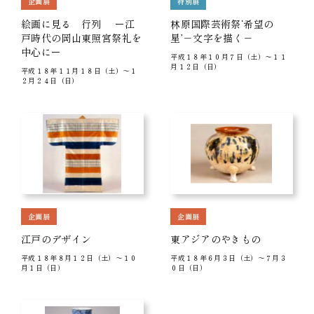
企画展
特別展
絵画に見る 行列 ー江
林原国際芸術祭‘希望の
戸時代の岡山東照宮祭礼を
星’－文字を描く－
中心にー
平成１８年１０月７日（土）～１１
月１２日（日）
平成１８年１１月１８日（土）～１
２月２４日（日）
企画展
企画展
江戸のデザイン
東アジアのやきもの
平成１８年８月１２日（土）～１０
平成１８年６月３日（土）～７月３
月１日（日）
０日（日）