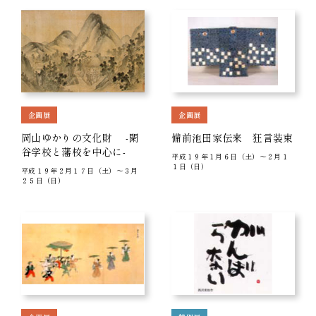
企画展
企画展
岡山ゆかりの文化財 -閑
備前池田家伝来 狂言装束
谷学校と藩校を中心に-
平成１９年１月６日（土）～２月１
１日（日）
平成１９年２月１７日（土）～３月
２５日（日）