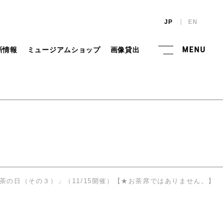
JP
EN
新情報
ミュージアムショップ
画像貸出
MENU
茶の日（その３）」（11/15開催）【★お茶席ではありません。】