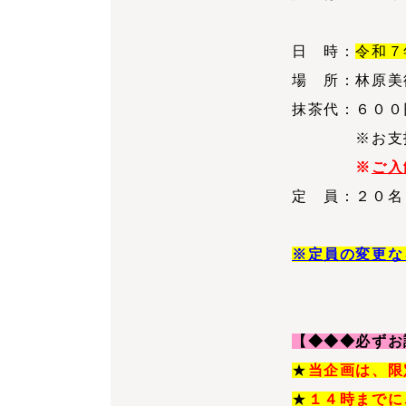
日 時：
令和７
場 所：林原美
抹茶代：６００
※お支払い
※
ご入
定 員：２０名
※定員の変更な
【◆◆◆必ずお
★
当企画は、限
★
１４時までに