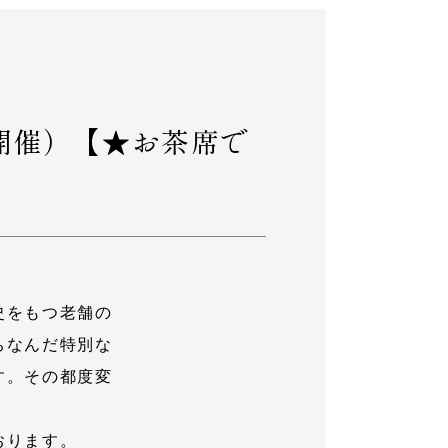
5開催）【★お茶席で
史をもつ老舗の
ちなんだ特別な
す。その都度変
おります。