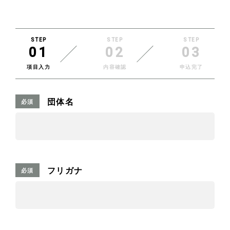
STEP
STEP
STEP
01
02
03
項目入力
内容確認
申込完了
団体名
必須
フリガナ
必須