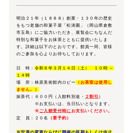
明治２１年（１８８８）創業・１３０年の歴史
をもつ老舗の和菓子屋「松涛園」（岡山県倉敷
市玉島）にご協力いただき、展覧会にちなんだ
特別な和菓子をお抹茶とともに提供いたしま
す。詳細は以下のとおりです。館員一同、皆様
のご参加を心よりお待ちしております。
日 時：
令和８年３月１４日（土） １０時 ～
１４時
場 所：林原美術館内ロビー
（お茶室は使用し
ません。）
抹茶代：６００円
（入館料別途・
２割引
）
※お支払いは、当日払いとなります。
※
ご入館受付時に
お支払いください。
定 員：２０名
（要予約）
※定員の変更ならびに開催の延期もしくは中止