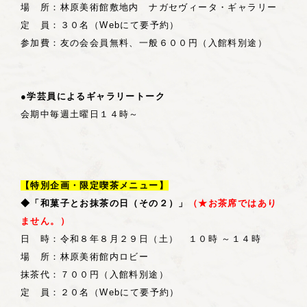
場 所：林原美術館敷地内 ナガセヴィータ・ギャラリー
定 員：３０名（Webにて要予約）
参加費：友の会会員無料、一般６００円（入館料別途）
●学芸員によるギャラリートーク
会期中毎週土曜日１４時～
【特別企画・限定喫茶メニュー】
◆「和菓子とお抹茶の日（その２）」
（★お茶席ではあり
ません。）
日 時：令和８年８月２９日（土） １０時 ～１４時
場 所：林原美術館内ロビー
抹茶代：７００円（入館料別途）
定 員：２０名（Webにて要予約）