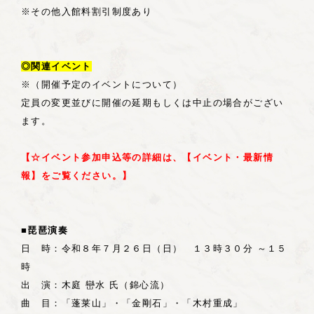
※その他入館料割引制度あり
◎関連イベント
※（開催予定のイベントについて）
定員の変更並びに開催の延期もしくは中止の場合がござい
ます。
【☆イベント参加申込等の詳細は、【イベント・最新情
報】をご覧ください。】
■琵琶演奏
日 時：令和８年７月２６日（日） １３時３０分 ～１５
時
出 演：木庭 巒水 氏（錦心流）
曲 目：「蓬莱山」・「金剛石」・「木村重成」