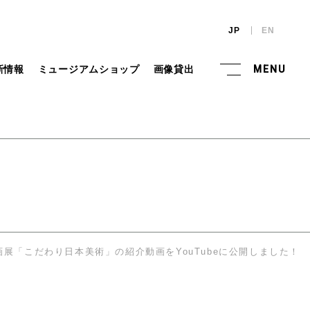
JP
EN
新情報
ミュージアムショップ
画像貸出
MENU
画展「こだわり日本美術」の紹介動画をYouTubeに公開しました！